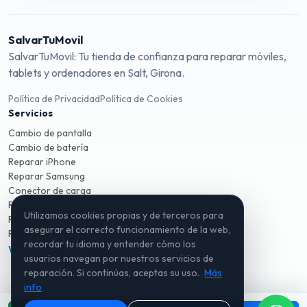
SalvarTuMovil
SalvarTuMovil: Tu tienda de confianza para reparar móviles,
tablets y ordenadores en Salt, Girona.
Política de Privacidad
Política de Cookies
Servicios
Cambio de pantalla
Cambio de batería
Reparar iPhone
Reparar Samsung
Conector de carga
Reparación móviles Salt
Utilizamos cookies propias y de terceros para
Reparación móviles Girona
asegurar el correcto funcionamiento de la web,
Reparación ordenadores
recordar tu idioma y entender cómo los
WhatsApp
Instagram
TikTok
usuarios navegan por nuestros servicios de
reparación. Si continúas, aceptas su uso.
Más
info