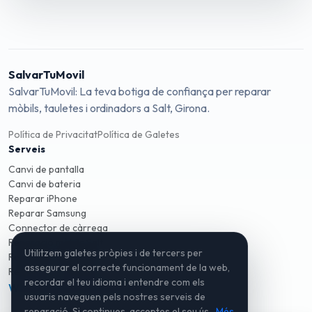
SalvarTuMovil
SalvarTuMovil: La teva botiga de confiança per reparar
mòbils, tauletes i ordinadors a Salt, Girona.
Política de Privacitat
Política de Galetes
Serveis
Canvi de pantalla
Canvi de bateria
Reparar iPhone
Reparar Samsung
Connector de càrrega
Reparació mòbils Salt
Utilitzem galetes pròpies i de tercers per
Reparació mòbils Girona
assegurar el correcte funcionament de la web,
Reparació ordinadors
recordar el teu idioma i entendre com els
WhatsApp
Instagram
TikTok
usuaris naveguen pels nostres serveis de
reparació. Si continues, acceptes el seu ús.
Més