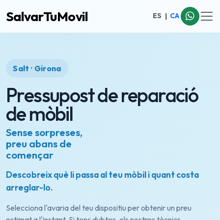
SalvarTuMovil
ES
|
CA
Salt · Girona
Pressupost de reparació
de mòbil
Sense sorpreses,
preu abans de
començar
Descobreix què li passa al teu mòbil i quant costa
arreglar-lo.
Selecciona l'avaria del teu dispositiu per obtenir un preu
estimat a l'instant. Si tens dubtes, els nostres tècnics