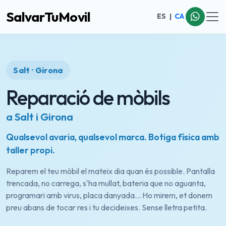
SalvarTuMovil
ES
|
CA
Salt · Girona
Reparació de mòbils
a Salt i Girona
Qualsevol avaria, qualsevol marca. Botiga física amb
taller propi.
Reparem el teu mòbil el mateix dia quan és possible. Pantalla
trencada, no carrega, s'ha mullat, bateria que no aguanta,
programari amb virus, placa danyada… Ho mirem, et donem
preu abans de tocar res i tu decideixes. Sense lletra petita.