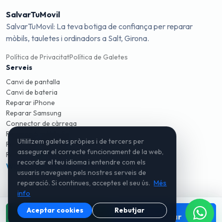
SalvarTuMovil
SalvarTuMovil: La teva botiga de confiança per reparar
mòbils, tauletes i ordinadors a Salt, Girona.
Política de Privacitat
Política de Galetes
Serveis
Canvi de pantalla
Canvi de bateria
Reparar iPhone
Reparar Samsung
Connector de càrrega
Reparació mòbils Salt
Utilitzem galetes pròpies i de tercers per
Reparació mòbils Girona
assegurar el correcte funcionament de la web,
Reparació ordinadors
recordar el teu idioma i entendre com els
WhatsApp
Instagram
TikTok
usuaris naveguen pels nostres serveis de
reparació. Si continues, acceptes el seu ús.
Més
info
Aceptar cookies
Rebutjar
WhatsApp
Trucar