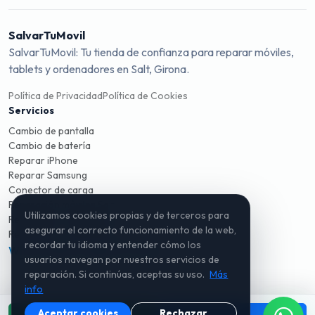
SalvarTuMovil
SalvarTuMovil: Tu tienda de confianza para reparar móviles,
tablets y ordenadores en Salt, Girona.
Política de Privacidad
Política de Cookies
Servicios
Cambio de pantalla
Cambio de batería
Reparar iPhone
Reparar Samsung
Conector de carga
Reparación móviles Salt
Utilizamos cookies propias y de terceros para
Reparación móviles Girona
asegurar el correcto funcionamiento de la web,
Reparación ordenadores
recordar tu idioma y entender cómo los
WhatsApp
Instagram
TikTok
usuarios navegan por nuestros servicios de
reparación. Si continúas, aceptas su uso.
Más
info
Aceptar cookies
Rechazar