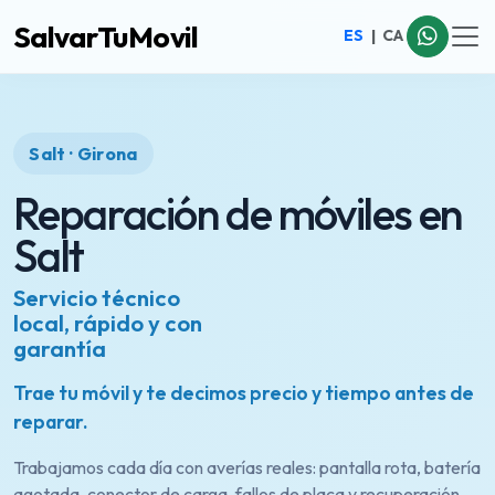
SalvarTuMovil
ES
|
CA
Salt · Girona
Reparación de móviles en
Salt
Servicio técnico
local, rápido y con
garantía
Trae tu móvil y te decimos precio y tiempo antes de
reparar.
Trabajamos cada día con averías reales: pantalla rota, batería
agotada, conector de carga, fallos de placa y recuperación