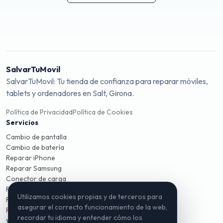
SalvarTuMovil
SalvarTuMovil: Tu tienda de confianza para reparar móviles,
tablets y ordenadores en Salt, Girona.
Política de Privacidad
Política de Cookies
Servicios
Cambio de pantalla
Cambio de batería
Reparar iPhone
Reparar Samsung
Conector de carga
Reparación móviles Salt
Utilizamos cookies propias y de terceros para
Reparación móviles Girona
asegurar el correcto funcionamiento de la web,
Reparación ordenadores
recordar tu idioma y entender cómo los
WhatsApp
Instagram
TikTok