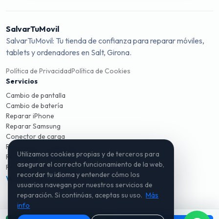
SalvarTuMovil
SalvarTuMovil: Tu tienda de confianza para reparar móviles,
tablets y ordenadores en Salt, Girona.
Política de Privacidad
Política de Cookies
Servicios
Cambio de pantalla
Cambio de batería
Reparar iPhone
Reparar Samsung
Conector de carga
Reparación móviles Salt
Utilizamos cookies propias y de terceros para
Reparación móviles Girona
asegurar el correcto funcionamiento de la web,
Reparación ordenadores
recordar tu idioma y entender cómo los
WhatsApp
Instagram
TikTok
usuarios navegan por nuestros servicios de
reparación. Si continúas, aceptas su uso.
Más
info