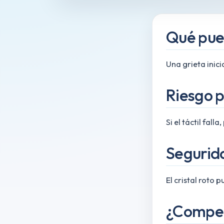
Qué pue
Una grieta inic
Riesgo p
Si el táctil fal
Segurida
El cristal roto
¿Compen