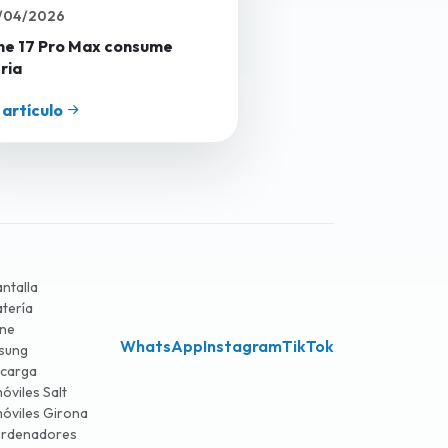
/04/2026
ne 17 Pro Max consume
ria
 artículo
ntalla
tería
one
WhatsApp
Instagram
TikTok
sung
 carga
óviles Salt
óviles Girona
ordenadores