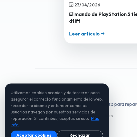
23/04/2026
El mando de PlayStation 5 ti
dtift
Leer artículo
Utilizamos cookies propias y de terceros para
SalvarTuMovil
asegurar el correcto funcionamiento de la web,
SalvarTuMovil: Tu tienda de confianza para repara
recordar tu idioma y entender cómo los
usuarios navegan por nuestros servicios de
Política de Privacidad
Política de Cookies
reparación. Si continúas, aceptas su uso.
Más
info
Aceptar cookies
Rechazar