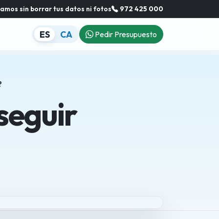
mos sin borrar tus datos ni fotos
972 425 000
ES
CA
Pedir Presupuesto
?
seguir