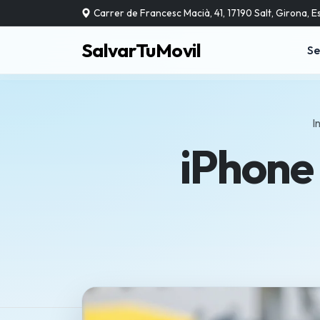
Carrer de Francesc Macià, 41, 17190 Salt, Girona, 
SalvarTuMovil
Se
I
iPhone 