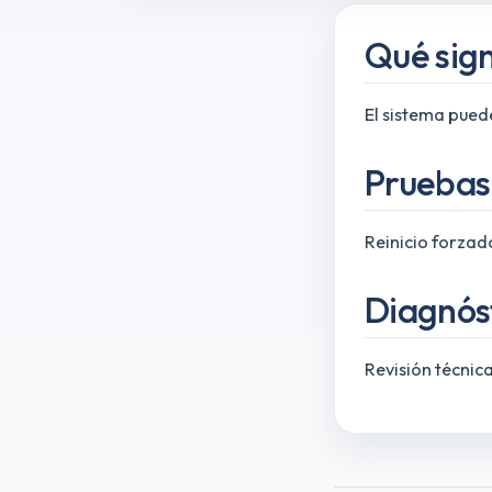
Qué sign
El sistema puede
Pruebas 
Reinicio forzado
Diagnós
Revisión técnic