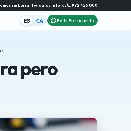
mos sin borrar tus datos ni fotos
972 425 000
ES
CA
Pedir Presupuesto
er
gra pero