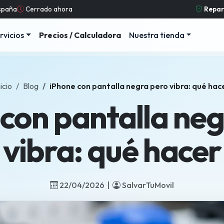
España
Cerrado ahora
Repara
rvicios
Precios / Calculadora
Nuestra tienda
nicio
Blog
iPhone con pantalla negra pero vibra: qué hac
con pantalla ne
vibra: qué hacer
22/04/2026 |
SalvarTuMovil