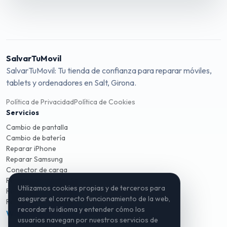
SalvarTuMovil
SalvarTuMovil: Tu tienda de confianza para reparar móviles,
tablets y ordenadores en Salt, Girona.
Política de Privacidad
Política de Cookies
Servicios
Cambio de pantalla
Cambio de batería
Reparar iPhone
Reparar Samsung
Conector de carga
Reparación móviles Salt
Utilizamos cookies propias y de terceros para
Reparación móviles Girona
asegurar el correcto funcionamiento de la web,
Reparación ordenadores
recordar tu idioma y entender cómo los
WhatsApp
Instagram
TikTok
usuarios navegan por nuestros servicios de