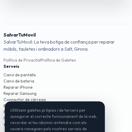
SalvarTuMovil
SalvarTuMovil: La teva botiga de confiança per reparar
mòbils, tauletes i ordinadors a Salt, Girona.
Política de Privacitat
Política de Galetes
Serveis
Canvi de pantalla
Canvi de bateria
Reparar iPhone
Reparar Samsung
Connector de càrrega
Reparació mòbils Salt
Utilitzem galetes pròpies i de tercers per
Reparació mòbils Girona
assegurar el correcte funcionament de la web,
Reparació ordinadors
recordar el teu idioma i entendre com els
WhatsApp
Instagram
TikTok
usuaris naveguen pels nostres serveis de